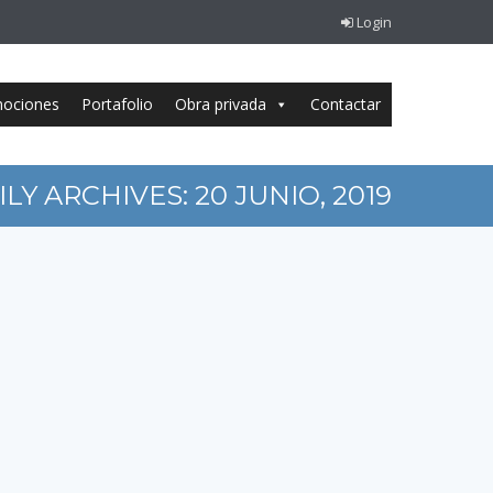
Login
ociones
Portafolio
Obra privada
Contactar
ILY ARCHIVES:
20 JUNIO, 2019