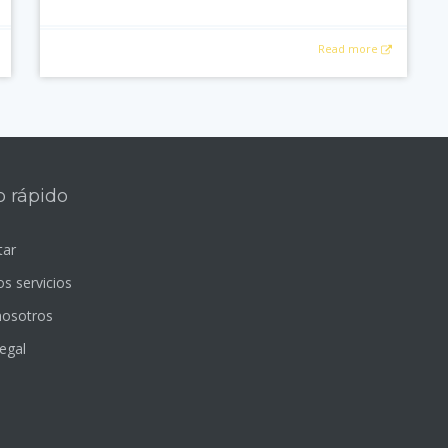
Read more
 rápido
tar
s servicios
nosotros
egal