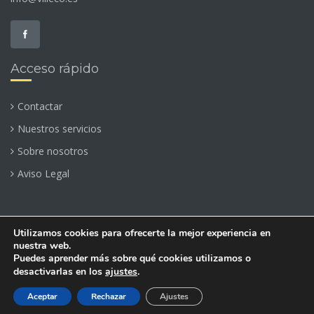
Acceso rápido
Contactar
Nuestros servicios
Sobre nosotros
Aviso Legal
Utilizamos cookies para ofrecerte la mejor experiencia en
nuestra web.
© 2016 TODOS LOS DERECHOS RESERVADOS.
Puedes aprender más sobre qué cookies utilizamos o
desactivarlas en los
ajustes
.
DISEÑADO POR VILLECO PROMOCIONES INMOBILIARIAS
Aceptar
Rechazar
Ajustes