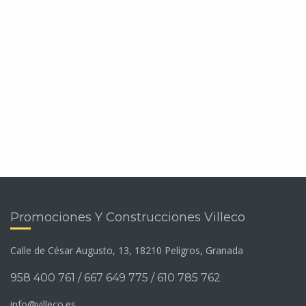
Promociones Y Construcciones Villeco
Calle de César Augusto, 13, 18210 Peligros, Granada
958 400 761 / 667 649 775 / 610 785 762
info@villeco.es