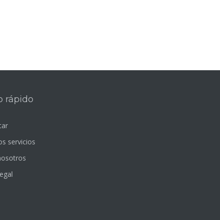
 rápido
tar
s servicios
nosotros
egal