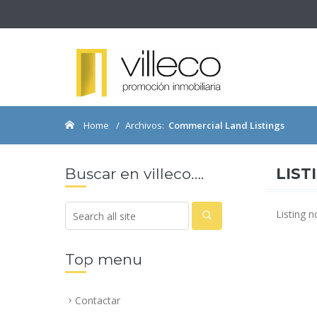
Home
Archivos:
Commercial Land Listings
Buscar en villeco….
LIST
Listing n
Top menu
Contactar